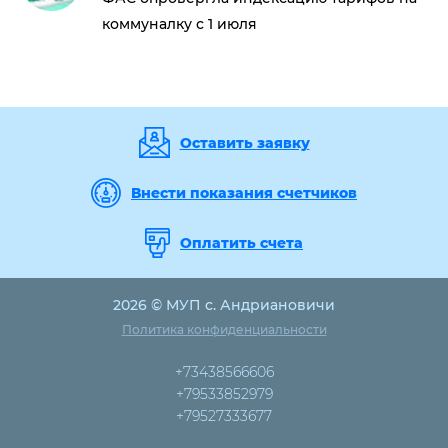
коммуналку с 1 июля
Оставить заявку
Внести показания счетчиков
Оплатить счета
2026 © МУП с. Андриановичи
Политика конфиденциальности
+73438566606
+79533852979
+79527333677